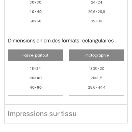
30×30
24×24
40×40
29,6×29,6
50×50
39×39
Dimensions en cm des formats rectangulaires
Passe-partout
Photographie
18×24
13,35×20
30×40
21×31,5
40×60
29,6×44,4
Impressions sur tissu