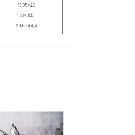
13,35×20
21×31,5
29,6×44,4