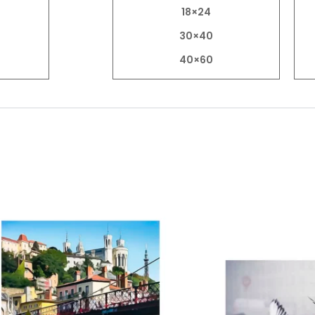
18×24
30×40
40×60