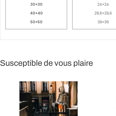
30×30
24×24
40×40
29,6×29,6
50×50
39×39
Susceptible de vous plaire