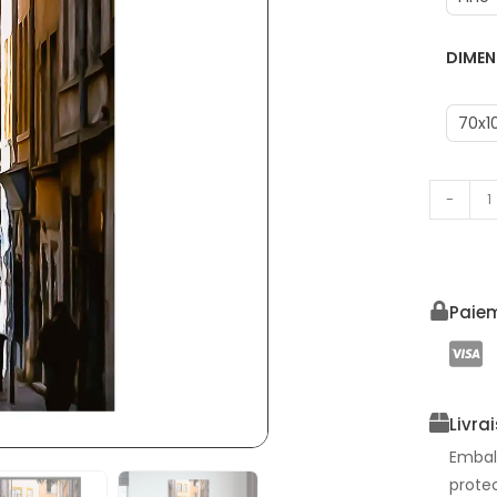
DIMEN
70x1
-
Paiem
Livra
Embal
prote