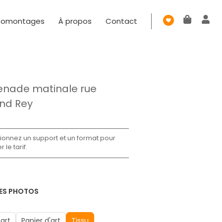
tomontages
À propos
Contact
nade matinale rue
nd Rey
ionnez un support et un format pour
r le tarif.
ES PHOTOS
art
Papier d'art
Tissu