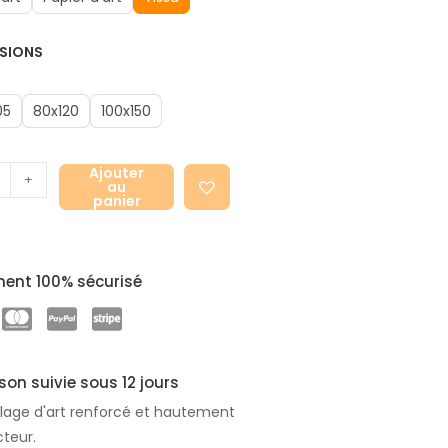
SIONS
05
80x120
100x150
Ajouter
+
au
panier
ent 100% sécurisé
ison suivie sous 12 jours
lage d'art renforcé et hautement
cteur.