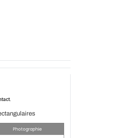
ntact
.
ectangulaires
Photographie