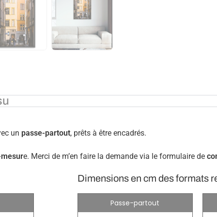
su
avec un
passe-partout
, prêts à être encadrés.
r-mesur
e. Merci de m’en faire la demande via le formulaire de
co
Dimensions en cm des formats r
Passe-partout